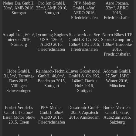
Neher Dia GmbH,
Pro Ion GmbH,
PPV Medien
Aero Poznan,
50m², AMB 2016,
25m², AMB 2016,
GmbH, 48m²,
32m², AERO
Stuttgart
Stuttgart
AERO 2016,
2016,
Friedrichshafen
Friedrichshafen
Accapi Ltd., 60m²,
Lycoming Engines
Stadtwerk am See
Norco Bikes LTP
Interzoo 2016,
USA, 126m²,
GmbH & Co. KG,
Sports Group Inc.,
Nürnberg
AERO 2016,
168m², IBO 2016,
100m², Eurobike
Friedrichshafen
Friedrichshafen
2015,
Friedrichshafen
Hobe GmbH,
Reinhardt-Technik
Layer Grosshandel
Adomus GmbH,
31,5m², Turning-
GmbH, 40,0m²,
GmbH & Co. KG,
37,5m², ISPO
Days 2015,
Bondexpo 2015,
140m², Dach +
Winter 2016,
Villingen
Stuttgart
Holz 2016,
München
Schwenningen
Stuttgart
Borbet Vertriebs
PPV Medien
Dosatronic GmbH,
Borbet Vertriebs
GmbH, 175,5m²,
GmbH, 50m²,
30m², Aquatech
GmbH, 72m²,
Essen Motor Show
AERO 2015,
2015, Amsterdam
AutoZum 2015,
2015, Essen
Friedrichshafen
Salzburg