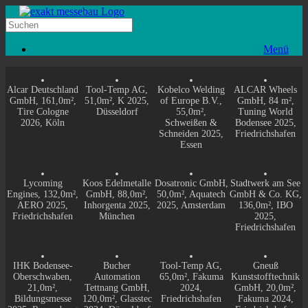
Menü
Alcar Deutschland
Tool-Temp AG,
Kobelco Welding
ALCAR Wheels
GmbH, 161,0m²,
51,0m², K 2025,
of Europe B.V.,
GmbH, 84 m²,
Tire Cologne
Düsseldorf
55,0m²,
Tuning World
2026, Köln
Schweißen &
Bodensee 2025,
Schneiden 2025,
Friedrichshafen
Essen
Lycoming
Koos Edelmetalle
Dosatronic GmbH,
Stadtwerk am See
Engines, 132,0m²,
GmbH, 88,0m²,
50,0m², Aquatech
GmbH & Co. KG,
AERO 2025,
Inhorgenta 2025,
2025, Amsterdam
136,0m², IBO
Friedrichshafen
München
2025,
Friedrichshafen
IHK Bodensee-
Bucher
Tool-Temp AG,
Gneuß
Oberschwaben,
Automation
65,0m², Fakuma
Kunststofftechnik
21,0m²,
Tettnang GmbH,
2024,
GmbH, 20,0m²,
Bildungsmesse
120,0m², Glasstec
Friedrichshafen
Fakuma 2024,