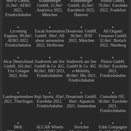
WeFly GmbH,
Schneeberger
Schneeberger
Pinion GmbH,
21,0m², AERO
GmbH, 21,0m²
GmbH, 42,0m²,
70,0m², Eurobike
2022,
Analytica 2022,
Euroblech 2022,
2022, Frankfurt
Friedrichshafen
München
Hanover
Lycoming
Escad Automation
Dosatronic GmbH,
All Organic
Engines, 99,0m²,
GmbH, 30m², All
30,0m², IFAT
Treasures GmbH,
AERO 2022,
about automation
2022, München
32,0m², Biofach
Friedrichshafen
2022, Heilbronn
2022, Nürnberg
Alcar Deutschland
Stadtwerk am See
Stadtwerk am See
Pinion GmbH,
GmbH, 161,0m²,
GmbH & Co. KG,
GmbH & Co. KG
50,0m², Eurobike
Tire Cologne
80,0m², IBO 2021,
e-Mobility,
2021,
2022, Köln
Friedrichshafen
40,0m², IBo 2021,
Friedrichshafen
Friedrichshafen
Landesgartenshow
Kuji Sports, 45m²,
Dosatronic GmbH,
Comodule OÜ,
2021, Überlingen
Eurobike 2021,
36m², Aquatech
50,0m², Eurobike
Friedrichshafen
2021, Amsterdam
2021,
Friedrichshafen
BKK
ALCAR Wheels
Streicher
Esbit Compagnie