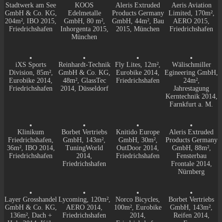
Stadtwerk am See
KOOS
Aleris Extruded
Aeris Aviation
GmbH & Co. KG,
Edelmetalle
Products Germany
Limited, 170m²,
204m², IBO 2015,
GmbH, 80 m²,
GmbH, 44m², Bau
AERO 2015,
Friedrichshafen
Inhorgenta 2015,
2015, München
Friedrichshafen
München
iXS Sports
Reinhardt-Technik
Fly Lites, 12m²,
Wälischmiller
Division, 85m²,
GmbH & Co. KG,
Eurobike 2014,
Egineering GmbH,
Eurobike 2014,
48m², GlassTec
Friedrichshafen
24m²,
Friedrichshafen
2014, Düsseldorf
Jahrestagung
Kerntechnik 2014,
Farnkfurt a. M.
Klinikum
Borbet Vertriebs
Knitido Europe
Aleris Extruded
Friedrichshafen,
GmbH, 143m²,
GmbH, 30m²,
Products Germany
36m², IBO 2014,
TuningWorld
OutDoor 2014,
GmbH, 88m²,
Friedrichshafen
2014,
Friedrichshafen
Fensterbau
Friedrichshafen
Frontale 2014,
Nürnberg
Layer Grosshandel
Lycoming, 120m²,
Norco Bicycles,
Borbet Vertriebs
GmbH & Co. KG,
AERO 2014,
100m², Eurobike
GmbH, 143m²,
136m², Dach +
Friedrichshafen
2014,
Reifen 2014,