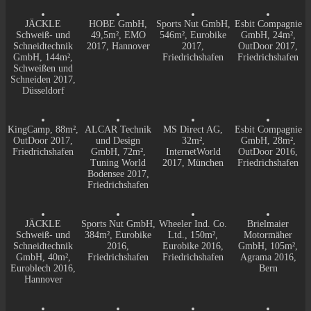
JÄCKLE
HOBE GmbH,
Sports Nut GmbH,
Esbit Compagnie
Schweiß- und
49,5m², EMO
546m², Eurobike
GmbH, 24m²,
Schneidtechnik
2017, Hannover
2017,
OutDoor 2017,
GmbH, 144m²,
Friedrichshafen
Friedrichshafen
Schweißen und
Schneiden 2017,
Düsseldorf
KingCamp, 88m²,
ALCAR Technik
MS Direct AG,
Esbit Compagnie
OutDoor 2017,
und Design
32m²,
GmbH, 28m²,
Friedrichshafen
GmbH, 72m²,
InternetWorld
OutDoor 2016,
Tuning World
2017, München
Friedrichshafen
Bodensee 2017,
Friedrichshafen
JÄCKLE
Sports Nut GmbH,
Wheeler Ind. Co.
Brielmaier
Schweiß- und
384m², Eurobike
Ltd., 150m²,
Motormäher
Schneidtechnik
2016,
Eurobike 2016,
GmbH, 105m²,
GmbH, 40m²,
Friedrichshafen
Friedrichshafen
Agrama 2016,
Euroblech 2016,
Bern
Hannover