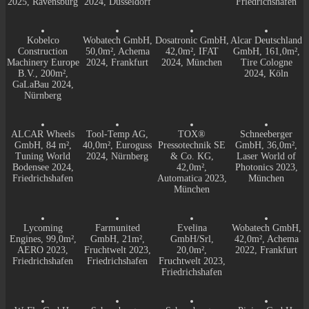
2025, Ravensburg
2024, Düsseldorf
Friedrichshafen
Kobelco
Wobatech GmbH,
Dosatronic GmbH,
Alcar Deutschland
Construction
50,0m², Achema
42,0m², IFAT
GmbH, 161,0m²,
Machinery Europe
2024, Frankfurt
2024, München
Tire Cologne
B.V., 200m²,
2024, Köln
GaLaBau 2024,
Nürnberg
ALCAR Wheels
Tool-Temp AG,
TOX®
Schneeberger
GmbH, 84 m²,
40,0m², Euroguss
Pressotechnik SE
GmbH, 36,0m²,
Tuning World
2024, Nürnberg
& Co. KG,
Laser World of
Bodensee 2024,
42,0m²,
Photonics 2023,
Friedrichshafen
Automatica 2023,
München
München
Lycoming
Farmunited
Evelina
Wobatech GmbH,
Engines, 99,0m²,
GmbH, 21m²,
GmbH/Srl,
42,0m², Achema
AERO 2023,
Fruchtwelt 2023,
20,0m²,
2022, Frankfurt
Friedrichshafen
Friedrichshafen
Fruchtwelt 2023,
Friedrichshafen