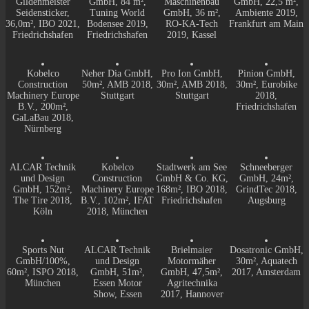
Gildenmeister
GmbH, 84 m²,
Maschinenbau
GmbH, 22,5 m²,
Seidensticker,
Tuning World
GmbH, 36 m²,
Ambiente 2019,
36,0m², IBO 2021,
Bodensee 2019,
RO-KA-Tech
Frankfurt am Main
Friedrichshafen
Friedrichshafen
2019, Kassel
Kobelco
Neher Dia GmbH,
Pro Ion GmbH,
Pinion GmbH,
Construction
50m², AMB 2018,
30m², AMB 2018,
30m², Eurobike
Machinery Europe
Stuttgart
Stuttgart
2018,
B.V., 200m²,
Friedrichshafen
GaLaBau 2018,
Nürnberg
ALCAR Technik
Kobelco
Stadtwerk am See
Schneeberger
und Design
Construction
GmbH & Co. KG,
GmbH, 24m²,
GmbH, 152m²,
Machinery Europe
168m², IBO 2018,
GrindTec 2018,
The Tire 2018,
B.V., 102m², IFAT
Friedrichshafen
Augsburg
Köln
2018, München
Sports Nut
ALCAR Technik
Brielmaier
Dosatronic GmbH,
GmbH/100%,
und Design
Motormäher
30m², Aquatech
60m², ISPO 2018,
GmbH, 51m²,
GmbH, 47,5m²,
2017, Amsterdam
München
Essen Motor
Agritechnika
Show, Essen
2017, Hannover