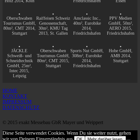
Holz 2014, Köln
Friedrichshafen
Essen
Oberschwaben
Raiffeisen Schweiz
Amclassic Inc.,
PPV Medien
Tourismus GmbH,
Genossenschaft,
40m², Eurobike
GmbH, 50m²,
80m², CMT 2014,
30m², KMU Tag
2014,
AERO 2015,
Stuttgart
2013, St. Gallen
Friedrichshafen
Friedrichshafen
JÄCKLE
Oberschwaben
Sports Nut GmbH,
Hobe GmbH,
Schweiß- und
Tourismus GmbH,
308m², Eurobike
AMB 2014,
Schneidtechnik
80m², CMT 2015,
2014,
Stuttgart
GmbH, 25m²,
Stuttgart
Friedrichshafen
Intec 2015,
Leipzig
HOME
KONTAKT
IMPRESSUM
DATENSCHUTZ
© 2015 exakt Messebau GbR Mayer und Weippert
Diese Seite verwendet Cookies. Wenn Du sie weiter nutzt, gehen
wir von Deinem Einverständnis aus.
OK
Mehr darüber lesen.